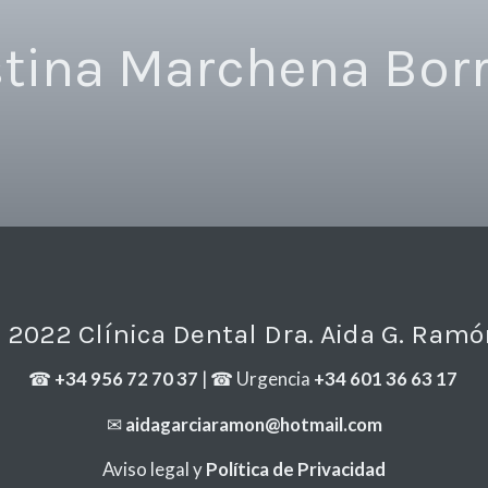
stina Marchena Bor
 2022 Clínica Dental Dra. Aida G. Ramó
☎
+34 956 72 70 37
| ☎ Urgencia
+34 601 36 63 17
✉
aidagarciaramon@hotmail.com
Aviso legal y
Política de Privacidad